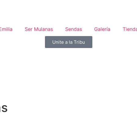
Emilia
Ser Mulanas
Sendas
Galería
Tiend
Unite a la Tribu
as