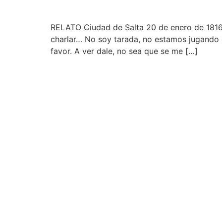
RELATO Ciudad de Salta 20 de enero de 1816
charlar… No soy tarada, no estamos jugando
favor. A ver dale, no sea que se me […]
"Cada uno es lo que es y no lo que deb
Juana Manso
sumate al newsletter