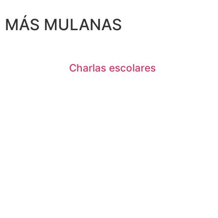
MÁS MULANAS
Charlas escolares
"Cada uno es lo que es y no lo que deb
Juana Manso
sumate al newsletter